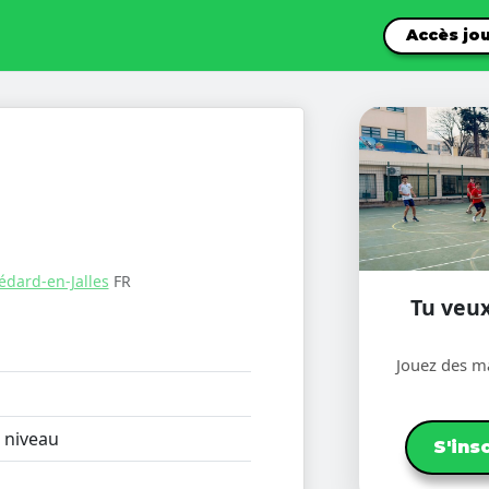
Accès jo
édard-en-Jalles
FR
Tu veux
Jouez des ma
 niveau
S'ins