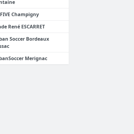
ntaine
 FIVE Champigny
ade René ESCARRET
ban Soccer Bordeaux
ssac
banSoccer Merignac