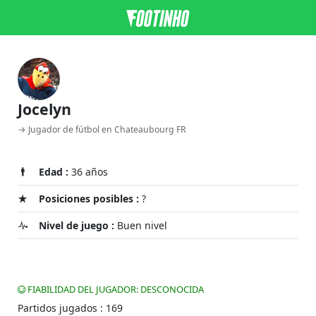
Jocelyn
→ Jugador de fútbol en Chateaubourg FR
Edad :
36 años
Posiciones posibles :
?
Nivel de juego :
Buen nivel
FIABILIDAD DEL JUGADOR: DESCONOCIDA
Partidos jugados : 169