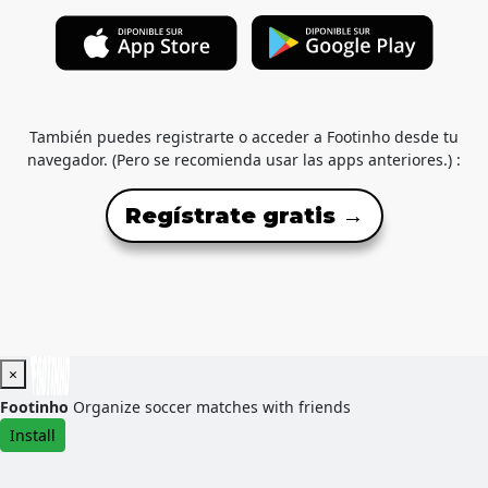
También puedes registrarte o acceder a Footinho desde tu
navegador. (Pero se recomienda usar las apps anteriores.) :
Regístrate gratis →
×
Footinho
Organize soccer matches with friends
Install