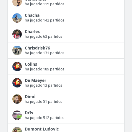
ha jugado 115 partidos
Chacha
ha jugado 142 partidos
Charles
ha jugado 63 partidos
Chrisdrisk76
ha jugado 131 partidos
Colins
ha jugado 189 partidos
De Maeyer
ha jugado 13 partidos
Dimé
ha jugado 51 partidos
DrIs
ha jugado 512 partidos
Dumont Ludovic