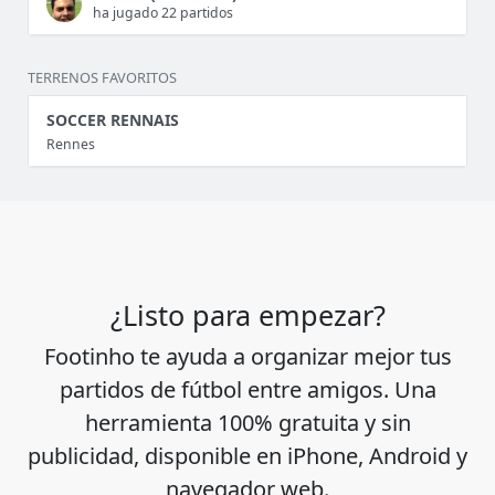
ha jugado 22 partidos
TERRENOS FAVORITOS
SOCCER RENNAIS
Rennes
¿Listo para empezar?
Footinho te ayuda a organizar mejor tus
partidos de fútbol entre amigos. Una
herramienta 100% gratuita y sin
publicidad, disponible en iPhone, Android y
navegador web.