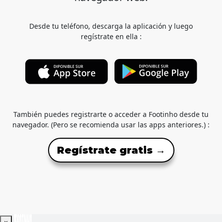
Desde tu teléfono, descarga la aplicación y luego
regístrate en ella :
También puedes registrarte o acceder a Footinho desde tu
navegador. (Pero se recomienda usar las apps anteriores.) :
Regístrate gratis →