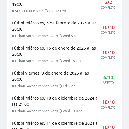
2/2
19:00
COMPLETO
SOCCER RENNAIS
Tue 18 Feb
Fútbol miércoles, 5 de febrero de 2025 a las
10/10
20:30
COMPLETO
Urban Soccer Rennes Vern
Wed 5 Feb
Fútbol miércoles, 15 de enero de 2025 a las
10/10
20:30
COMPLETO
Urban Soccer Rennes Vern
Wed 15 Jan
Fútbol viernes, 3 de enero de 2025 a las
6/10
20:00
ABIERTO
Urban Soccer Rennes Vern
Fri 3 Jan
Fútbol miércoles, 18 de diciembre de 2024 a
10/10
las 21:00
COMPLETO
Urban Soccer Rennes Vern
Wed 18 Dec
Fútbol miércoles, 11 de diciembre de 2024 a
10/10