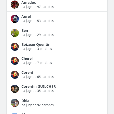
Amadou
ha jugado 97 partidos
Aurel
ha jugado 53 partidos
Ben
ha jugado 29 partidos
Boizeau Quentin
ha jugado 3 partidos
Cherel
ha jugado 7 partidos
Corent
ha jugado 65 partidos
Corentin GUILCHER
ha jugado 35 partidos
Dhia
ha jugado 92 partidos