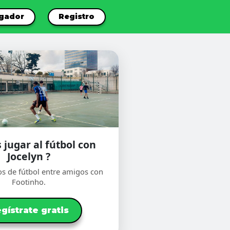
ugador
Registro
 jugar al fútbol con
Jocelyn ?
os de fútbol entre amigos con
Footinho.
gístrate gratis