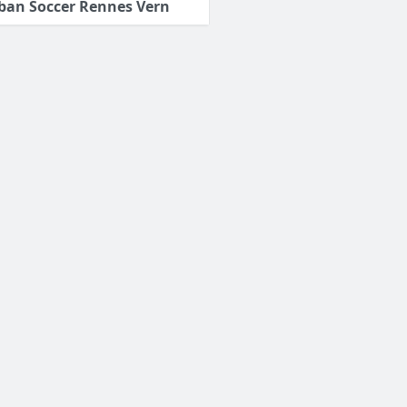
ban Soccer Rennes Vern