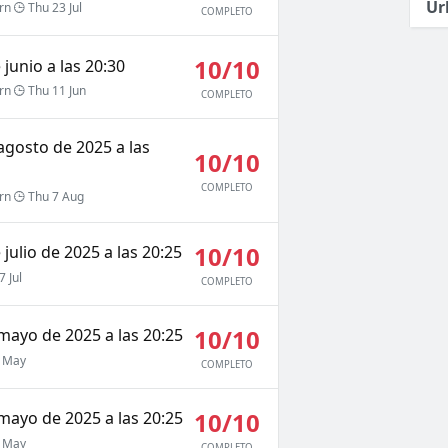
Ur
rn
Thu 23 Jul
COMPLETO
10/10
 junio a las 20:30
rn
Thu 11 Jun
COMPLETO
 agosto de 2025 a las
10/10
COMPLETO
rn
Thu 7 Aug
10/10
 julio de 2025 a las 20:25
 Jul
COMPLETO
10/10
 mayo de 2025 a las 20:25
 May
COMPLETO
10/10
 mayo de 2025 a las 20:25
 May
COMPLETO