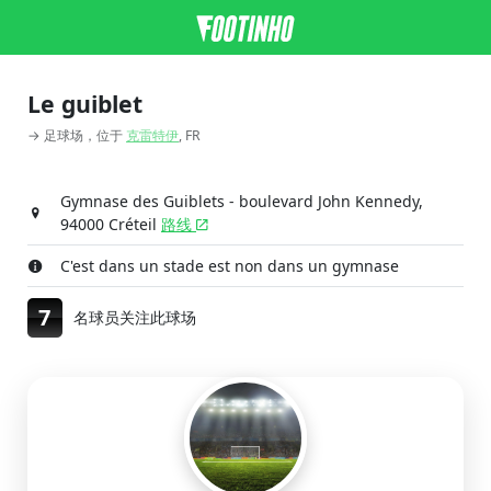
Le guiblet
→ 足球场，位于
克雷特伊
, FR
Gymnase des Guiblets - boulevard John Kennedy,
94000 Créteil
路线
C'est dans un stade est non dans un gymnase
7
名球员关注此球场