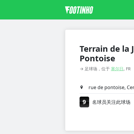
Terrain de la 
Pontoise
→ 足球场，位于
塞尔日
, FR
rue de pontoise, Ce
9
名球员关注此球场