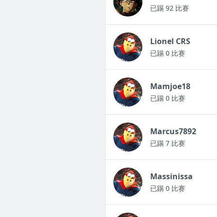
已踢 92 比赛
Lionel CRS
已踢 0 比赛
Mamjoe18
已踢 0 比赛
Marcus7892
已踢 7 比赛
Massinissa
已踢 0 比赛