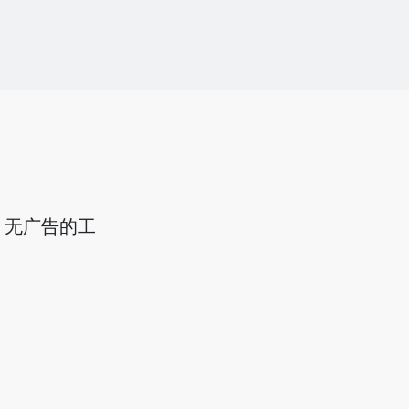
费、无广告的工