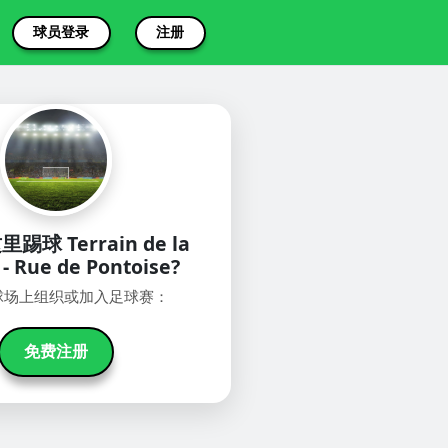
球员登录
注册
球 Terrain de la
 - Rue de Pontoise?
球场上组织或加入足球赛：
免费注册