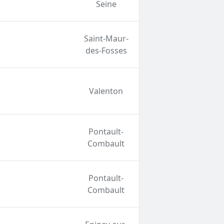
Seine
Saint-Maur-
des-Fosses
Valenton
Pontault-
Combault
Pontault-
Combault