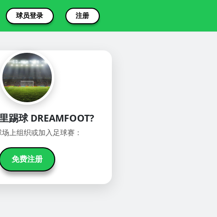
球员登录
注册
踢球 DREAMFOOT?
球场上组织或加入足球赛：
免费注册