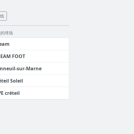
线
近的球场
eam
EAM FOOT
nneuil-sur-Marne
teil Soleil
VE créteil