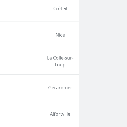
Créteil
Nice
La Colle-sur-
Loup
Gérardmer
Alfortville