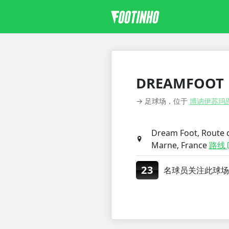
DREAMFOOT
→ 足球场，位于
博讷伊苏玛
Dream Foot, Route d
Marne, France
路线
23
名球员关注此球场