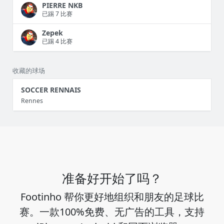
PIERRE NKB
已踢 7 比赛
Zepek
已踢 4 比赛
收藏的球场
SOCCER RENNAIS
Rennes
准备好开始了吗？
Footinho 帮你更好地组织和朋友的足球比
赛。一款100%免费、无广告的工具，支持