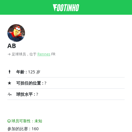
AB
→ 足球球员，位于
Rennes
FR
年龄 :
125 岁
可担任的位置 :
?
球技水平 :
?
球员可靠性：未知
参加的比赛 : 160