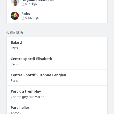
已踢 2 比赛
Robs
已踢 66 比赛
收藏的球场
Balard
Paris
Centre sportif Elisabeth
Paris
Centre Sportif Suzanne Lenglen
Paris
Parc du tremblay
Champigny-sur-Marne
Parc heller
Antony