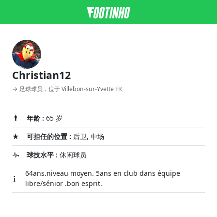
Christian12
→ 足球球员，位于 Villebon-sur-Yvette FR
年龄 :
65 岁
可担任的位置 :
后卫, 中场
球技水平 :
休闲球员
64ans.niveau moyen. 5ans en club dans équipe
libre/sénior .bon esprit.