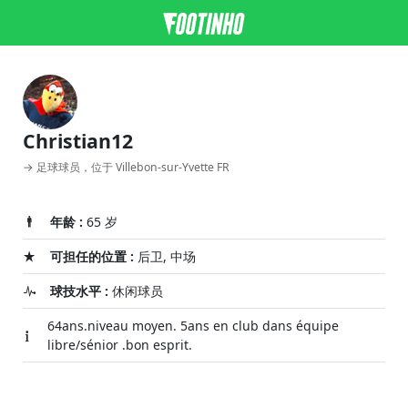
Christian12
→ 足球球员，位于 Villebon-sur-Yvette FR
年龄 :
65 岁
可担任的位置 :
后卫, 中场
球技水平 :
休闲球员
64ans.niveau moyen. 5ans en club dans équipe
libre/sénior .bon esprit.