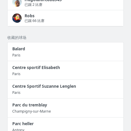
已踢 2 比赛
Robs
已踢 66 比赛
收藏的球场
Balard
Paris
Centre sportif Elisabeth
Paris
Centre Sportif Suzanne Lenglen
Paris
Parc du tremblay
Champigny-sur-Marne
Parc heller
Antony