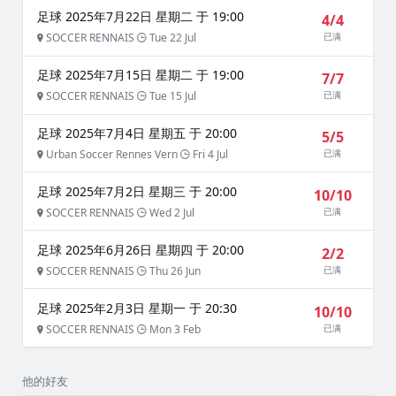
足球 2025年7月22日 星期二 于 19:00
4/4
SOCCER RENNAIS
Tue 22 Jul
已满
足球 2025年7月15日 星期二 于 19:00
7/7
SOCCER RENNAIS
Tue 15 Jul
已满
足球 2025年7月4日 星期五 于 20:00
5/5
Urban Soccer Rennes Vern
Fri 4 Jul
已满
足球 2025年7月2日 星期三 于 20:00
10/10
SOCCER RENNAIS
Wed 2 Jul
已满
足球 2025年6月26日 星期四 于 20:00
2/2
SOCCER RENNAIS
Thu 26 Jun
已满
足球 2025年2月3日 星期一 于 20:30
10/10
SOCCER RENNAIS
Mon 3 Feb
已满
他的好友