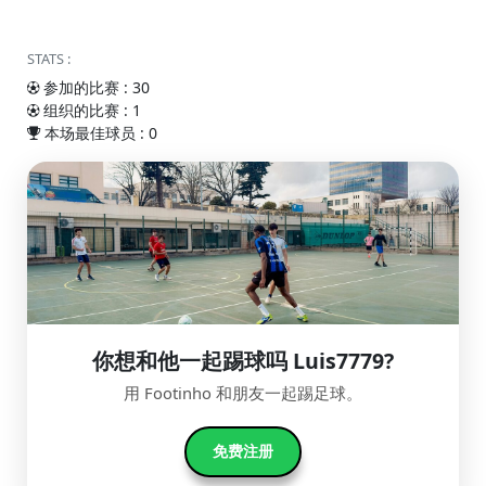
STATS :
参加的比赛 : 30
组织的比赛 : 1
本场最佳球员 : 0
你想和他一起踢球吗 Luis7779?
用 Footinho 和朋友一起踢足球。
免费注册