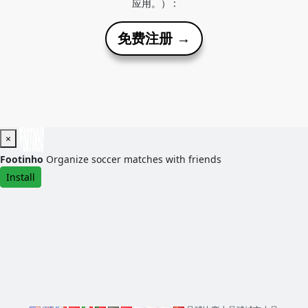
应用。） :
免费注册 →
×
Footinho
Organize soccer matches with friends
Install