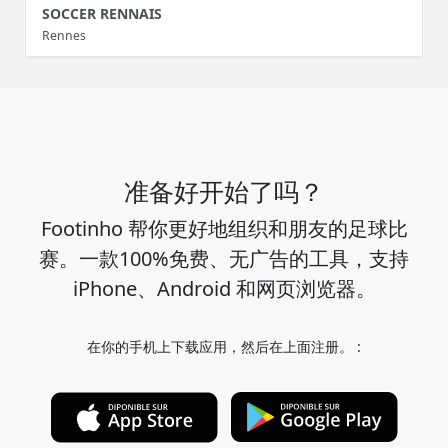
SOCCER RENNAIS
Rennes
准备好开始了吗？
Footinho 帮你更好地组织和朋友的足球比
赛。一款100%免费、无广告的工具，支持
iPhone、Android 和网页浏览器。
在你的手机上下载应用，然后在上面注册。 :