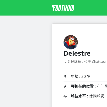
Delestre
→ 足球球员，位于 Chateauneuf
年龄 :
30 岁
可担任的位置 :
守门员
球技水平 :
休闲球员