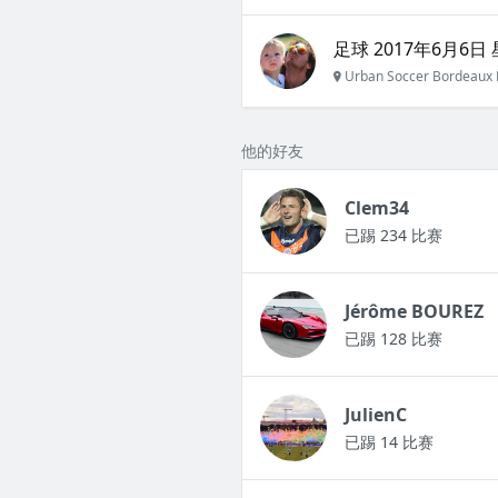
足球 2017年6月6日 星
Urban Soccer Bordeaux 
他的好友
Clem34
已踢 234 比赛
Jérôme BOUREZ
已踢 128 比赛
JulienC
已踢 14 比赛