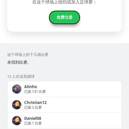
在这个球场上组织或加入足球赛：
免费注册
这个球场上的下几场比赛
未找到比赛。
12 人在这里踢球
Alinho
已踢 131 比赛
Christian12
已踢 2 比赛
Daniel08
已踢 1 比赛