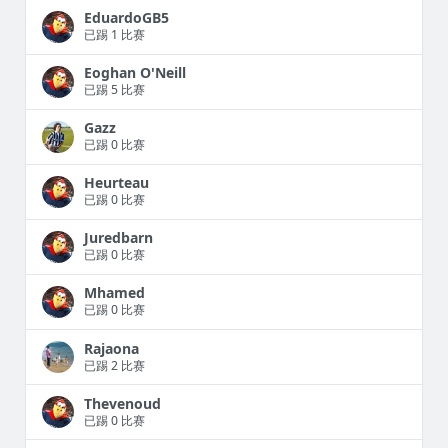
EduardoGB5
已踢 1 比赛
Eoghan O'Neill
已踢 5 比赛
Gazz
已踢 0 比赛
Heurteau
已踢 0 比赛
Juredbarn
已踢 0 比赛
Mhamed
已踢 0 比赛
Rajaona
已踢 2 比赛
Thevenoud
已踢 0 比赛