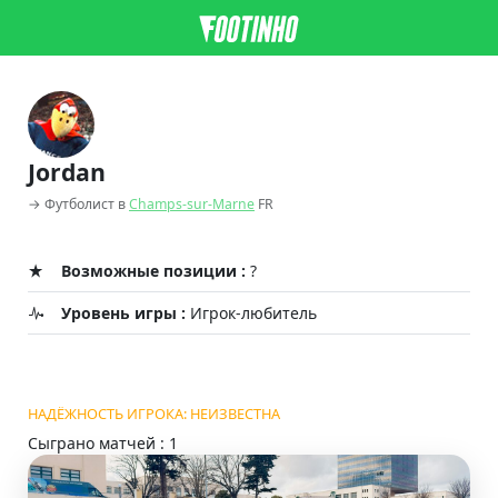
Jordan
→ Футболист в
Champs-sur-Marne
FR
Возможные позиции :
?
Уровень игры :
Игрок-любитель
НАДЁЖНОСТЬ ИГРОКА: НЕИЗВЕСТНА
Сыграно матчей : 1