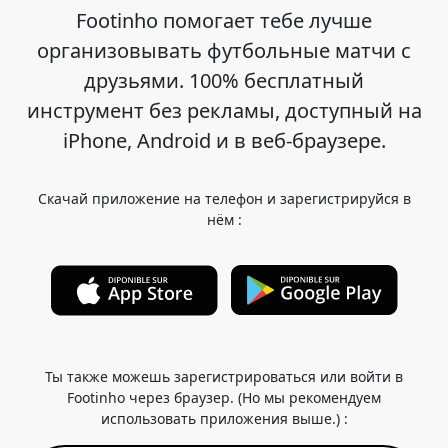
Footinho помогает тебе лучше
организовывать футбольные матчи с
друзьями. 100% бесплатный
инструмент без рекламы, доступный на
iPhone, Android и в веб-браузере.
Скачай приложение на телефон и зарегистрируйся в
нём :
Ты также можешь зарегистрироваться или войти в
Footinho через браузер. (Но мы рекомендуем
использовать приложения выше.) :