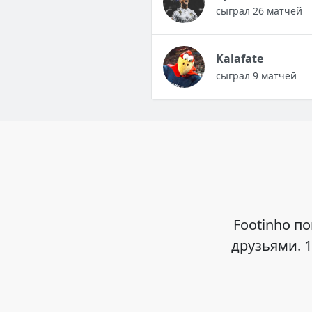
сыграл 26 матчей
Kalafate
сыграл 9 матчей
Footinho п
друзьями. 