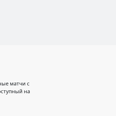
ные матчи с
оступный на