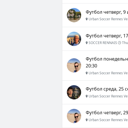
Футбол четверг, 9 
Urban Soccer Rennes Ve
Футбол четверг, 17
SOCCER RENNAIS
Thu
Футбол понедельни
20:30
Urban Soccer Rennes Ve
Футбол среда, 25 с
Urban Soccer Rennes Ve
Футбол четверг, 29
Urban Soccer Rennes Ve