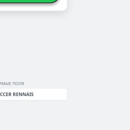
ИМЫЕ ПОЛЯ
CCER RENNAIS