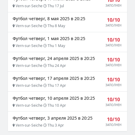
10/10
Vern-sur-Seiche
Thu 17 Jul
ЗАПОЛНЕН
Футбол четверг, 8 мая 2025 в 20:25
10/10
Vern-sur-Seiche
Thu 8 May
ЗАПОЛНЕН
Футбол четверг, 1 мая 2025 в 20:25
10/10
Vern-sur-Seiche
Thu 1 May
ЗАПОЛНЕН
Футбол четверг, 24 апреля 2025 в 20:25
10/10
Vern-sur-Seiche
Thu 24 Apr
ЗАПОЛНЕН
Футбол четверг, 17 апреля 2025 в 20:25
10/10
Vern-sur-Seiche
Thu 17 Apr
ЗАПОЛНЕН
Футбол четверг, 10 апреля 2025 в 20:25
10/10
Vern-sur-Seiche
Thu 10 Apr
ЗАПОЛНЕН
Футбол четверг, 3 апреля 2025 в 20:25
10/10
Vern-sur-Seiche
Thu 3 Apr
ЗАПОЛНЕН