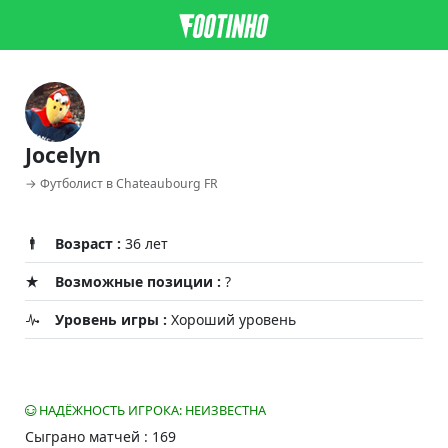
Jocelyn
→ Футболист в Chateaubourg FR
Возраст :
36 лет
Возможные позиции :
?
Уровень игры :
Хороший уровень
НАДЁЖНОСТЬ ИГРОКА: НЕИЗВЕСТНА
Сыграно матчей : 169