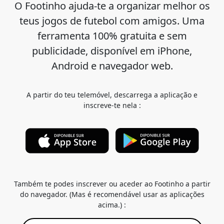
O Footinho ajuda-te a organizar melhor os
teus jogos de futebol com amigos. Uma
ferramenta 100% gratuita e sem
publicidade, disponível em iPhone,
Android e navegador web.
A partir do teu telemóvel, descarrega a aplicação e
inscreve-te nela :
Também te podes inscrever ou aceder ao Footinho a partir
do navegador. (Mas é recomendável usar as aplicações
acima.) :