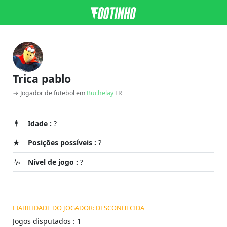
Trica pablo
→ Jogador de futebol em
Buchelay
FR
Idade :
?
Posições possíveis :
?
Nível de jogo :
?
FIABILIDADE DO JOGADOR: DESCONHECIDA
Jogos disputados : 1