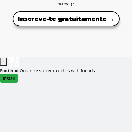
acima.) :
Inscreve-te gratuitamente →
×
Footinho
Organize soccer matches with friends
Install