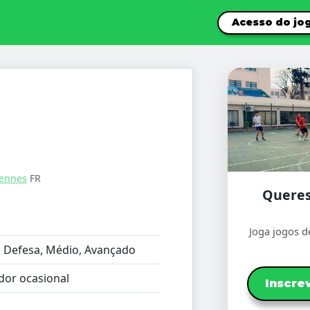
Acesso do jo
ennes
FR
Queres
Joga jogos d
:
Defesa, Médio, Avançado
dor ocasional
Inscre