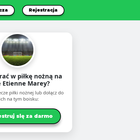
cza
Rejestracja
rać w piłkę nożną na
e Etienne Marey?
cze piłki nożnej lub dołącz do
ich na tym boisku:
estruj się za darmo