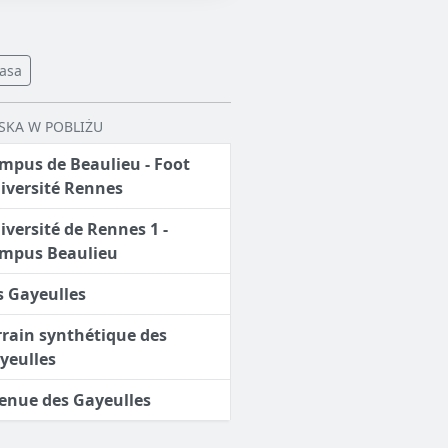
asa
ISKA W POBLIŻU
mpus de Beaulieu - Foot
iversité Rennes
iversité de Rennes 1 -
mpus Beaulieu
s Gayeulles
rrain synthétique des
yeulles
enue des Gayeulles