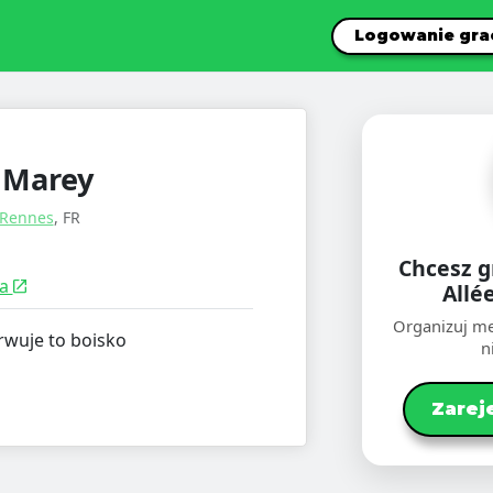
Logowanie gra
e Marey
Rennes
, FR
Chcesz g
sa
Allé
Organizuj me
wuje to boisko
n
Zarej