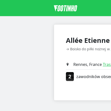
Allée Etienn
→ Boisko do piłki nożnej w
Rennes, France
Tra
2
zawodników obser