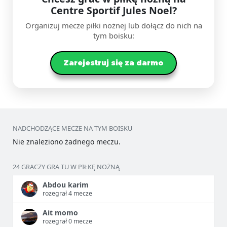
Centre Sportif Jules Noel?
Organizuj mecze piłki nożnej lub dołącz do nich na
tym boisku:
Zarejestruj się za darmo
NADCHODZĄCE MECZE NA TYM BOISKU
Nie znaleziono żadnego meczu.
24 GRACZY GRA TU W PIŁKĘ NOŻNĄ
Abdou karim
rozegrał 4 mecze
Ait momo
rozegrał 0 mecze