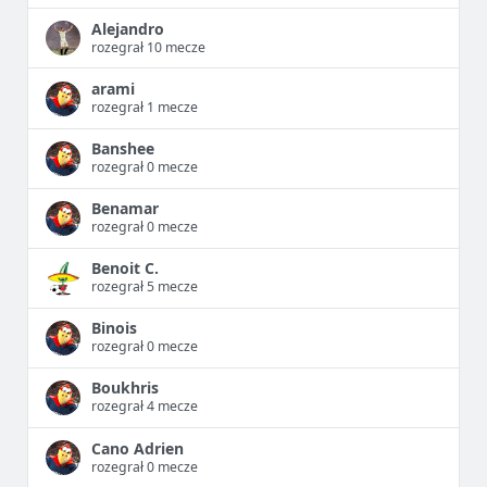
Alejandro
rozegrał 10 mecze
arami
rozegrał 1 mecze
Banshee
rozegrał 0 mecze
Benamar
rozegrał 0 mecze
Benoit C.
rozegrał 5 mecze
Binois
rozegrał 0 mecze
Boukhris
rozegrał 4 mecze
Cano Adrien
rozegrał 0 mecze