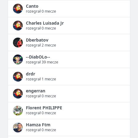
Canto
rozegrał 0 mecze
Charles Luisada Jr
rozegrał 0 mecze
Dberbatov
rozegrał 2 mecze
--DiabOLo--
rozegrał 39 mecze
drdr
rozegrał 1 mecze
engerran
rozegrał 0 mecze
Florent PHILIPPE
rozegrał 0 mecze
Hamza Ftm
rozegrał 0 mecze