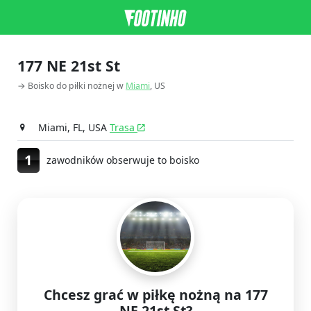
177 NE 21st St
→ Boisko do piłki nożnej w
Miami
, US
Miami, FL, USA
Trasa
1
zawodników obserwuje to boisko
Chcesz grać w piłkę nożną na 177
NE 21st St?