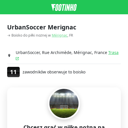
UrbanSoccer Merignac
→ Boisko do piłki nożnej w
Mérignac
, FR
UrbanSoccer, Rue Archimède, Mérignac, France
Trasa
11
zawodników obserwuje to boisko
Chcesz grać w piłkę nożną na