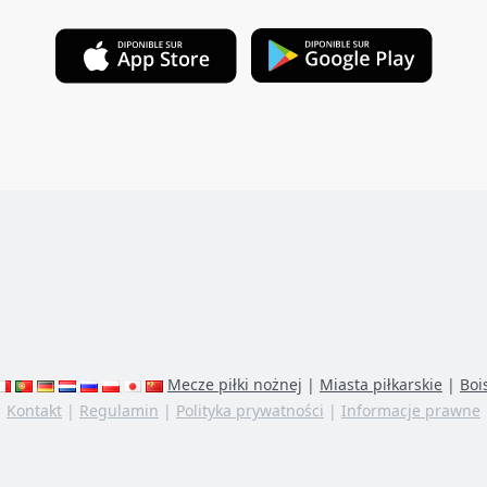
Mecze piłki nożnej
|
Miasta piłkarskie
|
Boi
Kontakt
|
Regulamin
|
Polityka prywatności
|
Informacje prawne