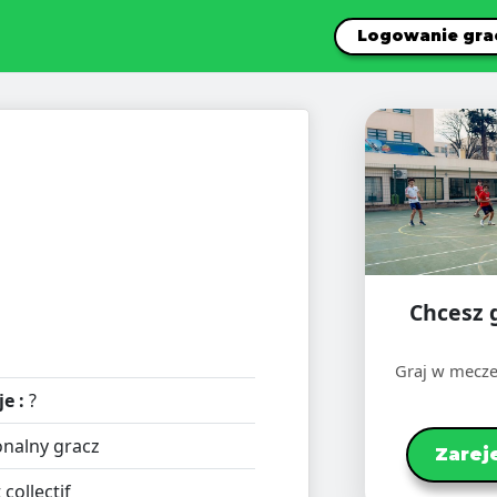
Logowanie gra
Chcesz 
Graj w mecze
e :
?
nalny gracz
Zarej
 collectif