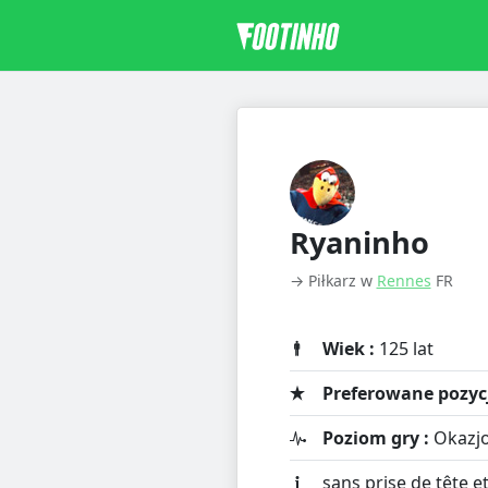
Ryaninho
→ Piłkarz w
Rennes
FR
Wiek :
125 lat
Preferowane pozycj
Poziom gry :
Okazjo
sans prise de tête et