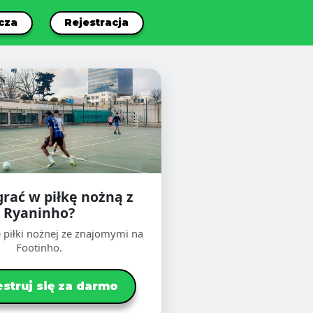
cza
Rejestracja
grać w piłkę nożną z
Ryaninho?
 piłki nożnej ze znajomymi na
Footinho.
estruj się za darmo