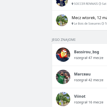
SOCCER RENNAIS
Sat
Mecz wtorek, 12 ma
Le Bois de Soeuvres
T
JEGO ZNAJOMI
Bassirou_bsg
rozegrał 47 mecze
Marceau
rozegrał 42 mecze
Viinot
rozegrał 16 mecze