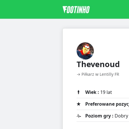
Thevenoud
→ Piłkarz w Lentilly FR
Wiek :
19 lat
Preferowane pozycj
Poziom gry :
Dobry