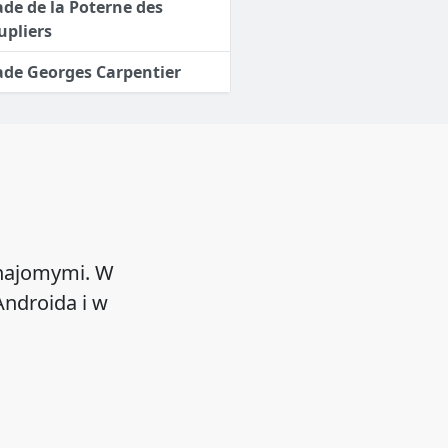
ade de la Poterne des
upliers
ade Georges Carpentier
znajomymi. W
ndroida i w