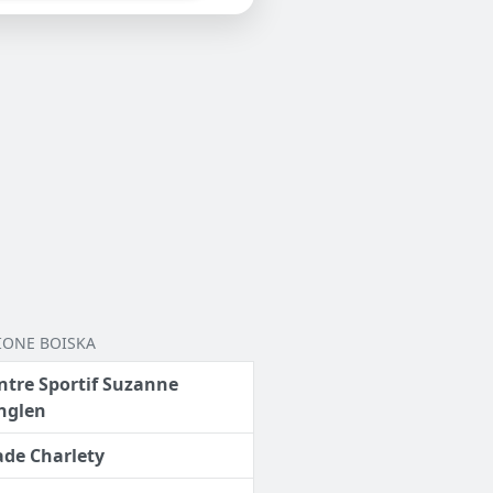
IONE BOISKA
ntre Sportif Suzanne
nglen
ade Charlety