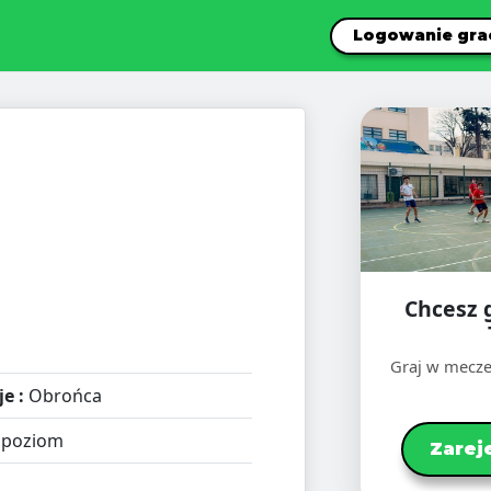
Logowanie gra
Chcesz 
Graj w mecze
e :
Obrońca
 poziom
Zarej