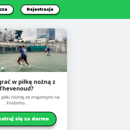
cza
Rejestracja
grać w piłkę nożną z
Thevenoud?
 piłki nożnej ze znajomymi na
Footinho.
estruj się za darmo