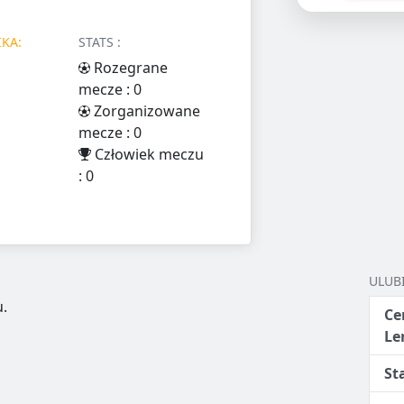
KA:
STATS :
Rozegrane
mecze : 0
Zorganizowane
mecze : 0
Człowiek meczu
: 0
ULUB
.
Ce
Le
St