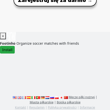
Zarejestruj się za darmo →
×
Footinho
Organize soccer matches with friends
Install
Mecze piłki nożnej
|
Miasta piłkarskie
|
Boiska piłkarskie
Kontakt
|
Regulamin
|
Polityka prywatności
|
Informacje