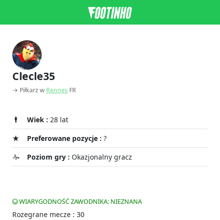
Clecle35
→ Piłkarz w
Rennes
FR
Wiek :
28 lat
Preferowane pozycje :
?
Poziom gry :
Okazjonalny gracz
WIARYGODNOŚĆ ZAWODNIKA: NIEZNANA
Rozegrane mecze : 30