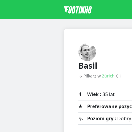
Basil
→ Piłkarz w
Zürich
CH
Wiek :
35 lat
Preferowane pozycj
Poziom gry :
Dobry