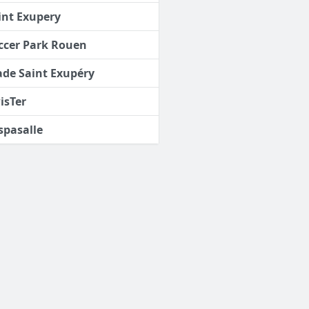
int Exupery
ccer Park Rouen
ade Saint Exupéry
isTer
spasalle