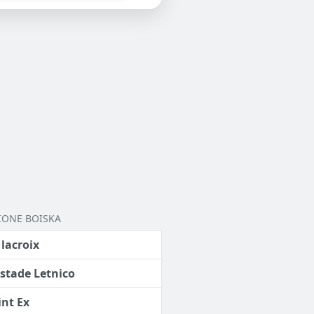
IONE BOISKA
 lacroix
 stade Letnico
int Ex