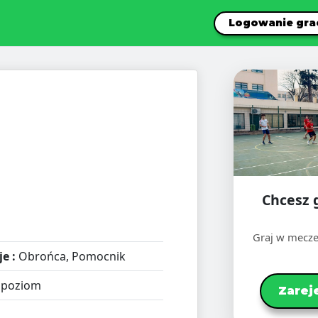
Logowanie gra
Chcesz 
Graj w mecze
e :
Obrońca, Pomocnik
 poziom
Zarej