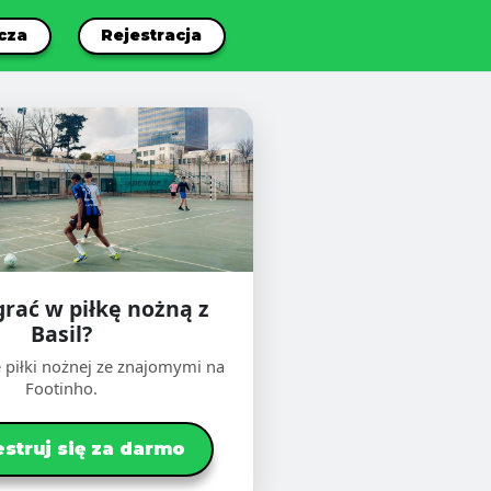
cza
Rejestracja
grać w piłkę nożną z
Basil?
 piłki nożnej ze znajomymi na
Footinho.
estruj się za darmo