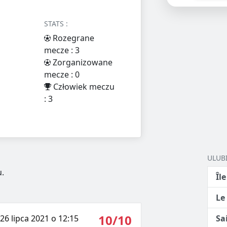
STATS :
Rozegrane
mecze : 3
Zorganizowane
mecze : 0
Człowiek meczu
: 3
ULUB
.
Île
Le
10/10
26 lipca 2021 o 12:15
Sa