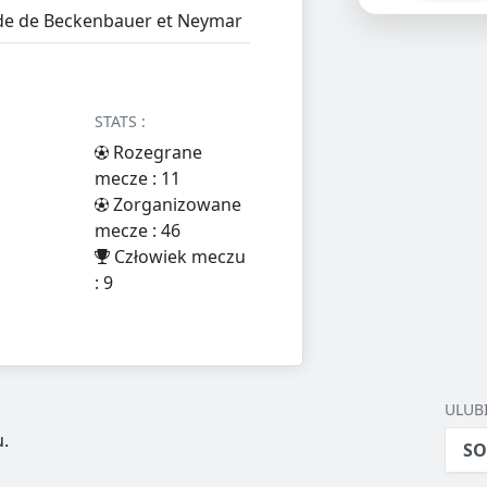
de de Beckenbauer et Neymar
STATS :
Rozegrane
mecze : 11
Zorganizowane
mecze : 46
Człowiek meczu
: 9
ULUB
.
SO