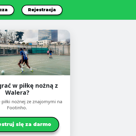
cza
Rejestracja
grać w piłkę nożną z
Walera?
 piłki nożnej ze znajomymi na
Footinho.
estruj się za darmo