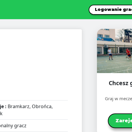
Logowanie gra
Chcesz 
Graj w mecze
e :
Bramkarz, Obrońca,
ik
Zarej
nalny gracz