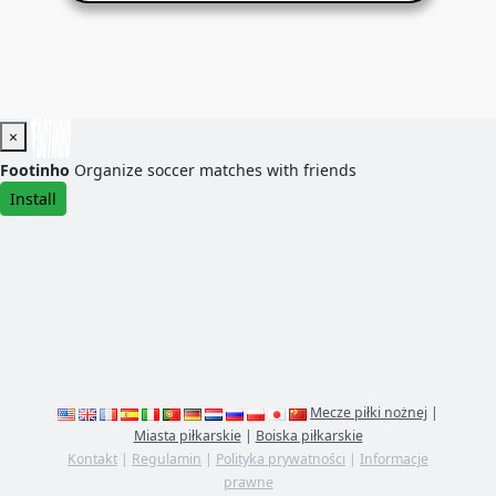
×
Footinho
Organize soccer matches with friends
Install
Mecze piłki nożnej
|
Miasta piłkarskie
|
Boiska piłkarskie
Kontakt
|
Regulamin
|
Polityka prywatności
|
Informacje
prawne