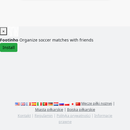
×
Footinho
Organize soccer matches with friends
Install
Mecze piłki nożnej
|
Miasta piłkarskie
|
Boiska piłkarskie
Kontakt
|
Regulamin
|
Polityka prywatności
|
Informacje
prawne