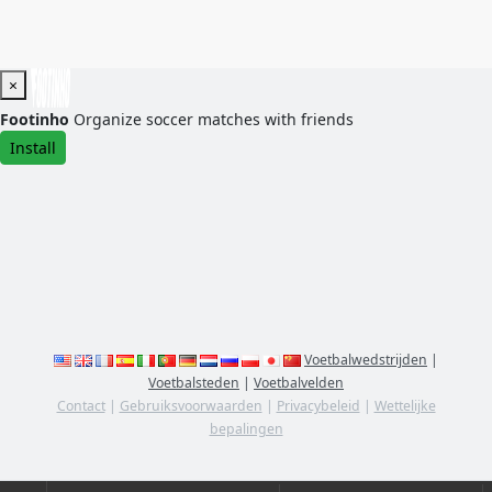
×
Footinho
Organize soccer matches with friends
Install
Voetbalwedstrijden
|
Voetbalsteden
|
Voetbalvelden
Contact
|
Gebruiksvoorwaarden
|
Privacybeleid
|
Wettelijke
bepalingen