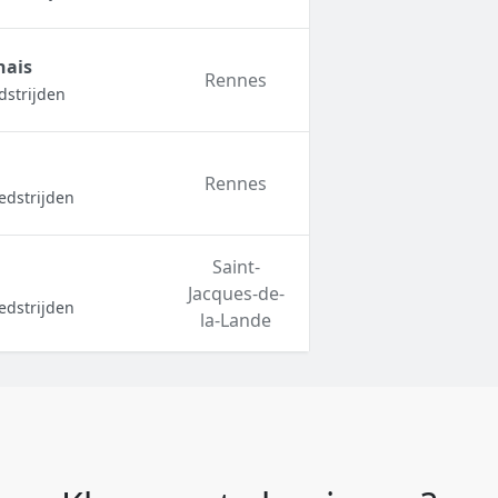
nais
Rennes
dstrijden
Rennes
edstrijden
Saint-
Jacques-de-
edstrijden
la-Lande