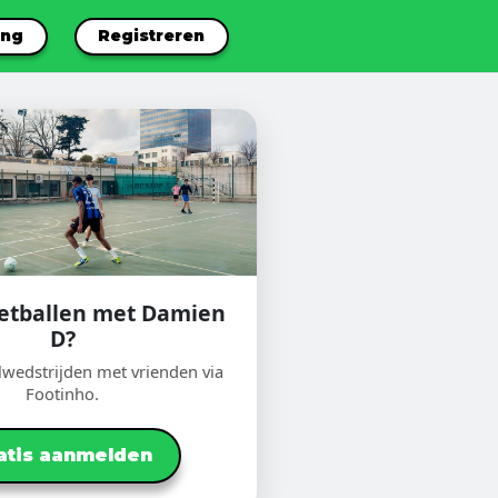
ang
Registreren
voetballen met Damien
D?
lwedstrijden met vrienden via
Footinho.
atis aanmelden