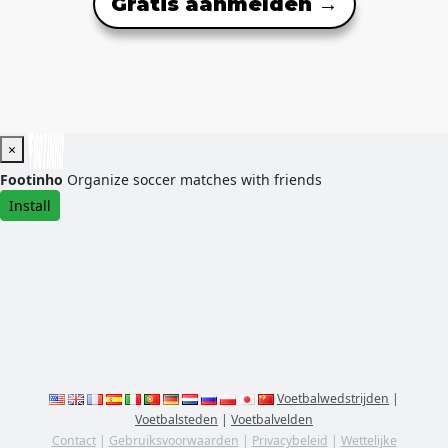
Gratis aanmelden →
×
Footinho
Organize soccer matches with friends
Install
Voetbalwedstrijden
|
Voetbalsteden
|
Voetbalvelden
Contact
|
Gebruiksvoorwaarden
|
Privacybeleid
|
Wettelijke