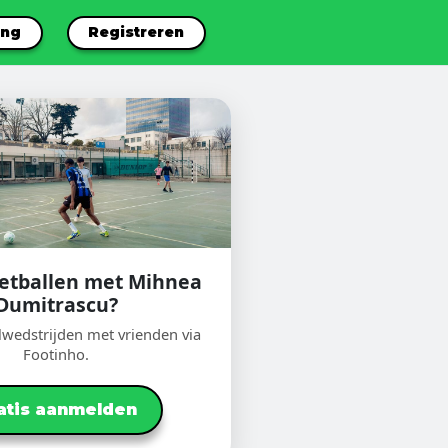
ang
Registreren
voetballen met Mihnea
Dumitrascu?
lwedstrijden met vrienden via
Footinho.
atis aanmelden