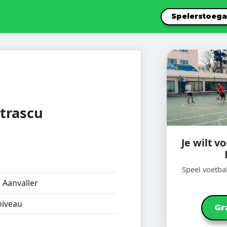
Spelerstoeg
trascu
Je wilt 
Speel voetba
:
Aanvaller
iveau
Gr