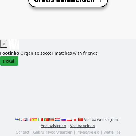
×
Footinho
Organize soccer matches with friends
Install
Voetbalwedstrijden
|
Voetbalsteden
|
Voetbalvelden
Contact
|
Gebruiksvoorwaarden
|
Privacybeleid
|
Wettelijke