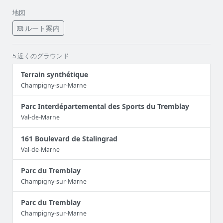
地図
ルート案内
5 近くのグラウンド
Terrain synthétique
Champigny-sur-Marne
Parc Interdépartemental des Sports du Tremblay
Val-de-Marne
161 Boulevard de Stalingrad
Val-de-Marne
Parc du Tremblay
Champigny-sur-Marne
Parc du Tremblay
Champigny-sur-Marne