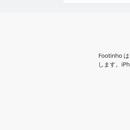
Footin
します。iP