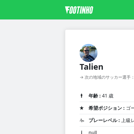
Talien
→ 次の地域のサッカー選手： nu
年齢 :
41 歳
希望ポジション :
ゴー
プレーレベル :
上級
null