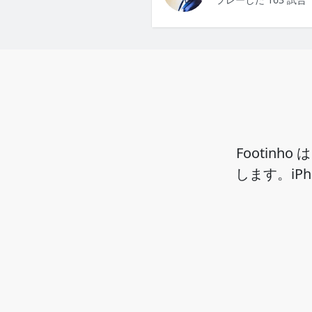
Footin
します。iP