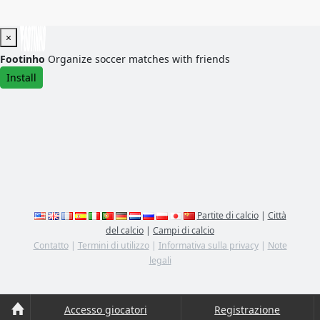
×
Footinho
Organize soccer matches with friends
Install
Partite di calcio
|
Città
del calcio
|
Campi di calcio
Contatto
|
Termini di utilizzo
|
Informativa sulla privacy
|
Note
legali
Accesso giocatori
Registrazione