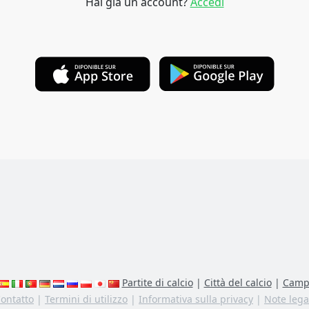
Hai già un account?
Accedi
Partite di calcio
|
Città del calcio
|
Campi
ontatto
|
Termini di utilizzo
|
Informativa sulla privacy
|
Note lega