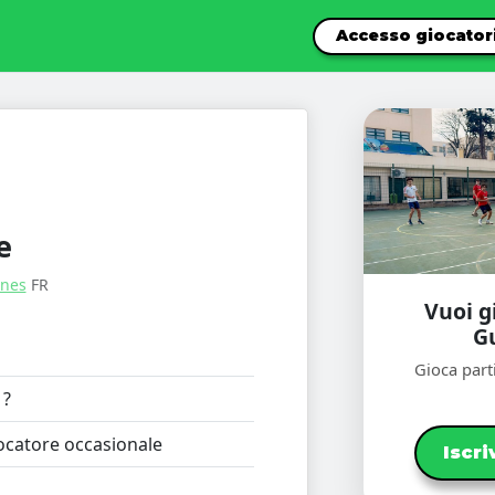
Accesso giocator
e
nes
FR
Vuoi g
G
Gioca parti
?
catore occasionale
Iscri