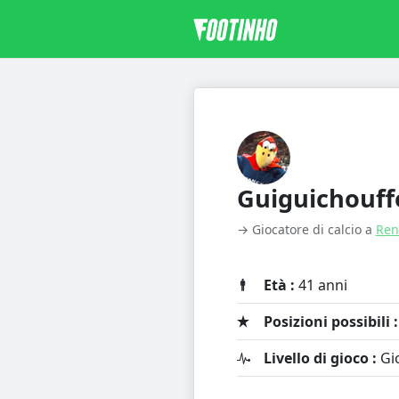
Guiguichouff
→ Giocatore di calcio a
Ren
Età :
41 anni
Posizioni possibili :
Livello di gioco :
Gio