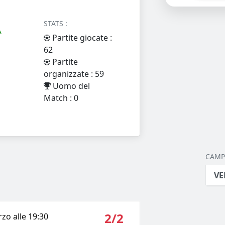
STATS :
A
Partite giocate :
62
Partite
organizzate : 59
Uomo del
Match : 0
CAMPI
VE
2/2
zo alle 19:30