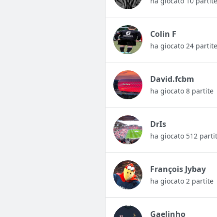
ha giocato 10 partit
Colin F
ha giocato 24 partit
David.fcbm
ha giocato 8 partite
DrIs
ha giocato 512 parti
François Jybay
ha giocato 2 partite
Gaelinho