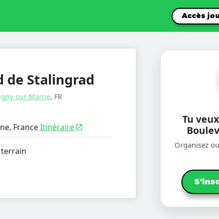
Accès jo
 de Stalingrad
gny-sur-Marne
, FR
Tu veux
ne, France
Itinéraire
Boulev
Organisez ou
 terrain
S'ins