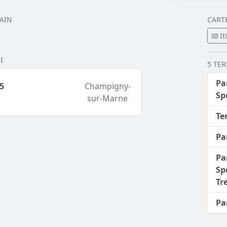
AIN
CART
It
I
5 TE
Pa
5
Champigny-
Sp
sur-Marne
Te
Pa
Pa
Sp
Tr
Pa