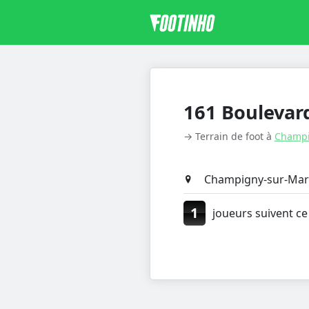
161 Boulevard
→ Terrain de foot à
Champi
Champigny-sur-Mar
1
joueurs suivent ce