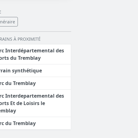
E
inéraire
RRAINS À PROXIMITÉ
rc Interdépartemental des
orts du Tremblay
rrain synthétique
rc du Tremblay
rc Interdepartemental des
orts Et de Loisirs le
emblay
rc du Tremblay