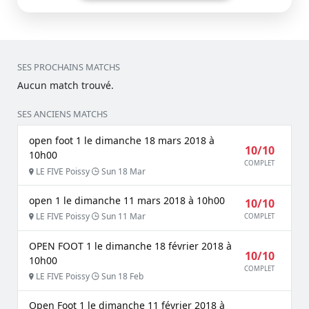
SES PROCHAINS MATCHS
Aucun match trouvé.
SES ANCIENS MATCHS
open foot 1 le dimanche 18 mars 2018 à
10/10
10h00
COMPLET
LE FIVE Poissy
Sun 18 Mar
open 1 le dimanche 11 mars 2018 à 10h00
10/10
LE FIVE Poissy
Sun 11 Mar
COMPLET
OPEN FOOT 1 le dimanche 18 février 2018 à
10/10
10h00
COMPLET
LE FIVE Poissy
Sun 18 Feb
Open Foot 1 le dimanche 11 février 2018 à