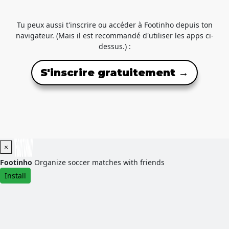
Tu peux aussi t'inscrire ou accéder à Footinho depuis ton
navigateur. (Mais il est recommandé d'utiliser les apps ci-
dessus.) :
S'inscrire gratuitement →
×
Footinho
Organize soccer matches with friends
Install