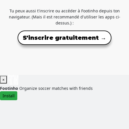
Tu peux aussi t'inscrire ou accéder à Footinho depuis ton
navigateur. (Mais il est recommandé d'utiliser les apps ci-
dessus.) :
S'inscrire gratuitement →
×
Footinho
Organize soccer matches with friends
Install