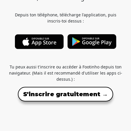
Depuis ton téléphone, télécharge l'application, puis
inscris-toi dessus :
Tu peux aussi t'inscrire ou accéder à Footinho depuis ton
navigateur. (Mais il est recommandé d'utiliser les apps ci-
dessus.) :
S'inscrire gratuitement →