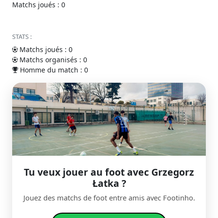
Matchs joués : 0
STATS :
Matchs joués : 0
Matchs organisés : 0
Homme du match : 0
Tu veux jouer au foot avec Grzegorz
Łatka ?
Jouez des matchs de foot entre amis avec Footinho.