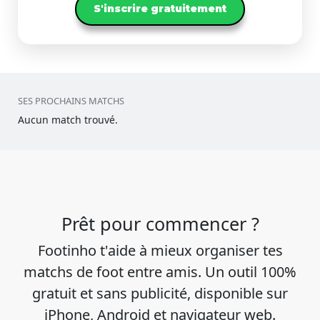
S'inscrire gratuitement
SES PROCHAINS MATCHS
Aucun match trouvé.
Prêt pour commencer ?
Footinho t'aide à mieux organiser tes
matchs de foot entre amis. Un outil 100%
gratuit et sans publicité, disponible sur
iPhone, Android et navigateur web.