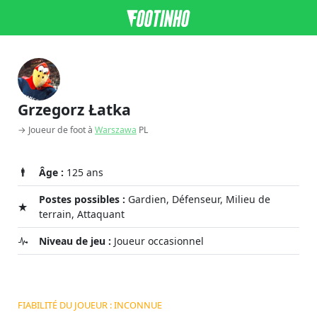
Grzegorz Łatka
→ Joueur de foot à
Warszawa
PL
Âge :
125 ans
Postes possibles :
Gardien, Défenseur, Milieu de
terrain, Attaquant
Niveau de jeu :
Joueur occasionnel
FIABILITÉ DU JOUEUR : INCONNUE